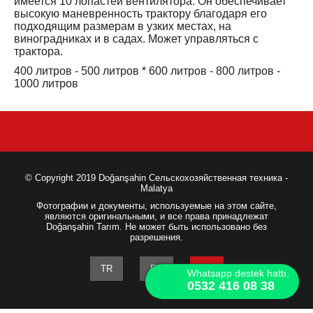
имеется 10 лопастей вентилятора. Он обеспечивает
высокую маневренность трактору благодаря его
подходящим размерам в узких местах, на
виноградниках и в садах. Может управляться с
трактора.
400 литров - 500 литров * 600 литров - 800 литров -
1000 литров
© Copyright 2019 Doğanşahin Сельскохозяйственная техника -
Malatya
Фотографии и документы, используемые на этом сайте,
являются оригинальными, и все права принадлежат
Doğanşahin Tarım. Не может быть использовано без
разрешения.
TR
EN
RU
Whatsapp destek hattı,
0532 416 08 38